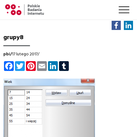
grupy8
pbi/
17 lutego 2017/
Facebook
Twitter
Pinterest
Email
LinkedIn
Tumblr