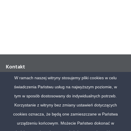
Kontakt
W ramach naszej witryny stosujemy pliki cookies w celu
Polskie Badania Internetu Sp. z o.o.
świadczenia Państwu usług na najwyższym poziomie, w
Al. Jerozolimskie 65/79, biuro 11.31
00-697 Warszawa
tym w sposób dostosowany do indywidualnych potrzeb.
Korzystanie z witryny bez zmiany ustawień dotyczących
tel. (48) 22 630 72 68
cookies oznacza, że będą one zamieszczane w Państwa
urządzeniu końcowym. Możecie Państwo dokonać w
biuro@pbi.org.pl