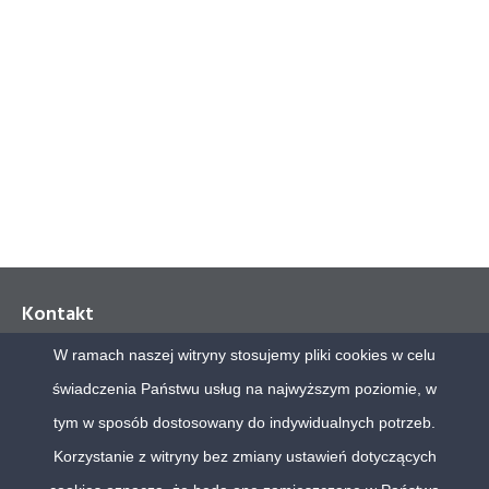
Kontakt
W ramach naszej witryny stosujemy pliki cookies w celu
Polskie Badania Internetu Sp. z o.o.
świadczenia Państwu usług na najwyższym poziomie, w
Al. Jerozolimskie 65/79, biuro 11.31
00-697 Warszawa
tym w sposób dostosowany do indywidualnych potrzeb.
Korzystanie z witryny bez zmiany ustawień dotyczących
tel. (48) 22 630 72 68