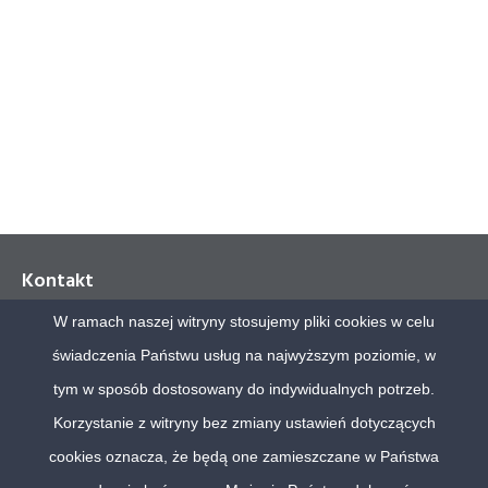
Kontakt
W ramach naszej witryny stosujemy pliki cookies w celu
Polskie Badania Internetu Sp. z o.o.
świadczenia Państwu usług na najwyższym poziomie, w
Al. Jerozolimskie 65/79, biuro 11.31
00-697 Warszawa
tym w sposób dostosowany do indywidualnych potrzeb.
Korzystanie z witryny bez zmiany ustawień dotyczących
tel. (48) 22 630 72 68
cookies oznacza, że będą one zamieszczane w Państwa