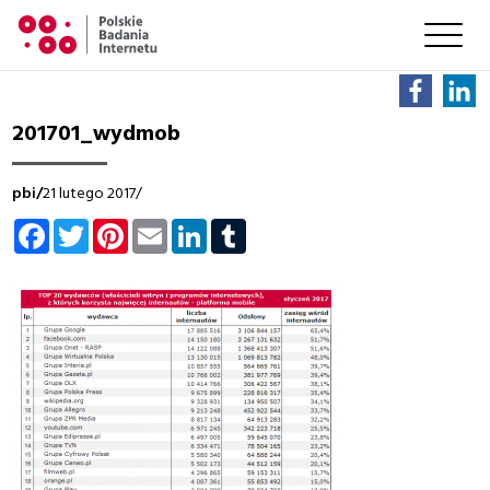
201701_wydmob
pbi/
21 lutego 2017/
Facebook
Twitter
Pinterest
Email
LinkedIn
Tumblr