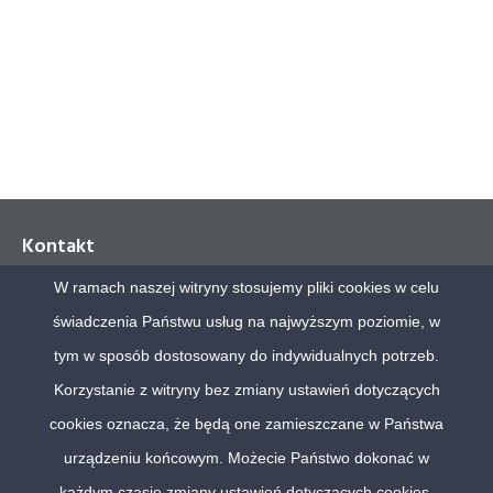
Kontakt
W ramach naszej witryny stosujemy pliki cookies w celu
Polskie Badania Internetu Sp. z o.o.
świadczenia Państwu usług na najwyższym poziomie, w
Al. Jerozolimskie 65/79, biuro 11.31
00-697 Warszawa
tym w sposób dostosowany do indywidualnych potrzeb.
Korzystanie z witryny bez zmiany ustawień dotyczących
tel. (48) 22 630 72 68
cookies oznacza, że będą one zamieszczane w Państwa
urządzeniu końcowym. Możecie Państwo dokonać w
biuro@pbi.org.pl
każdym czasie zmiany ustawień dotyczących cookies.