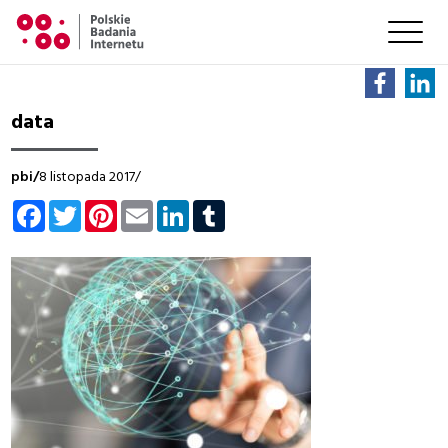
data
pbi/
8 listopada 2017/
Facebook
Twitter
Pinterest
Email
LinkedIn
Tumblr